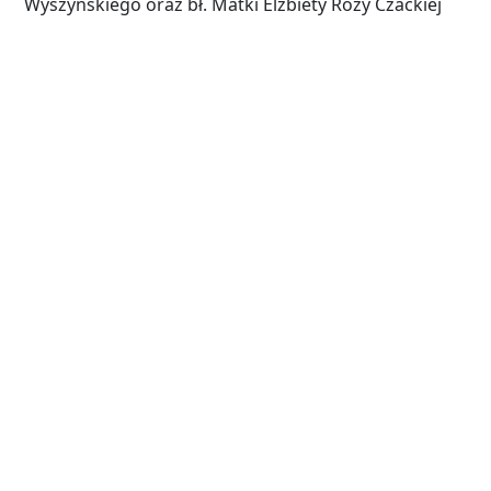
Wyszyńskiego oraz bł. Matki Elżbiety Rózy Czackiej