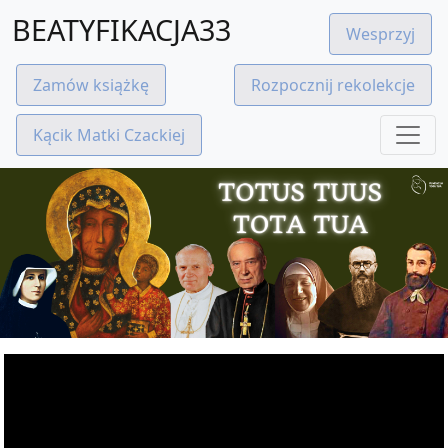
BEATYFIKACJA33
Wesprzyj
Zamów książkę
Rozpocznij rekolekcje
Kącik Matki Czackiej