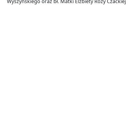
Wyszyńskiego oraz bł. Matki Elżbiety Rózy Czackiej